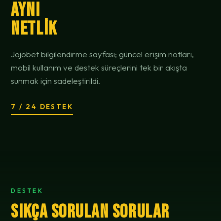
aynı
netlik
Jojobet bilgilendirme sayfası; güncel erişim notları,
mobil kullanım ve destek süreçlerini tek bir akışta
sunmak için sadeleştirildi.
7 / 24 DESTEK
DESTEK
Sıkça Sorulan Sorular