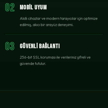
02
Mobil Uyum
Akıllı cihazlar ve modern tarayıcılar için optimize
edilmiş, akıcı bir arayüz deneyimi.
03
Güvenli Bağlantı
256-bit SSL koruması ile verileriniz şifreli ve
güvende tutulur.