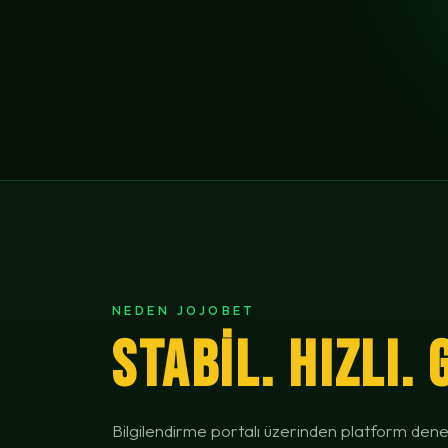
NEDEN JOJOBET
Stabil. Hızlı. 
Bilgilendirme portalı üzerinden platform dene