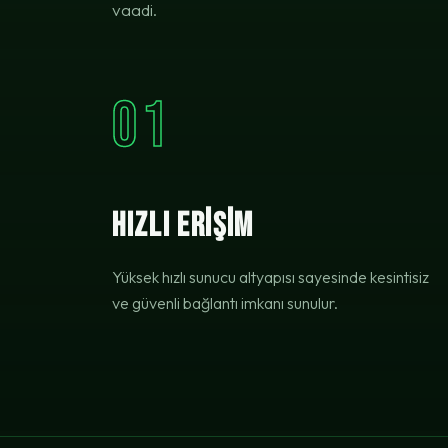
vaadi.
01
Hızlı Erişim
Yüksek hızlı sunucu altyapısı sayesinde kesintisiz
ve güvenli bağlantı imkanı sunulur.