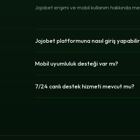
Jojobet erişimi ve mobil kullanım hakkında mer
Jojobet platformuna nasıl giriş yapabili
Güncel ve resmi alan adı üzerinden tarayıcınız ara
Mobil uyumluluk desteği var mı?
şekilde erişim sağlayabilirsiniz.
Evet, tüm iOS ve Android cihazlarla uyumlu, duyar
7/24 canlı destek hizmeti mevcut mu?
Kullanıcılar haftanın 7 günü 24 saat boyunca canlı 
alabilirler.