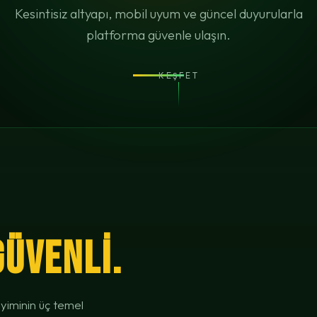
Kesintisiz altyapı, mobil uyum ve güncel duyurularla
platforma güvenle ulaşın.
KEŞFET
Güvenli.
yiminin üç temel