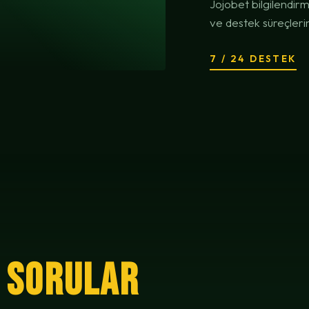
Jojobet bilgilendirm
ve destek süreçlerini
7 / 24 DESTEK
 Sorular