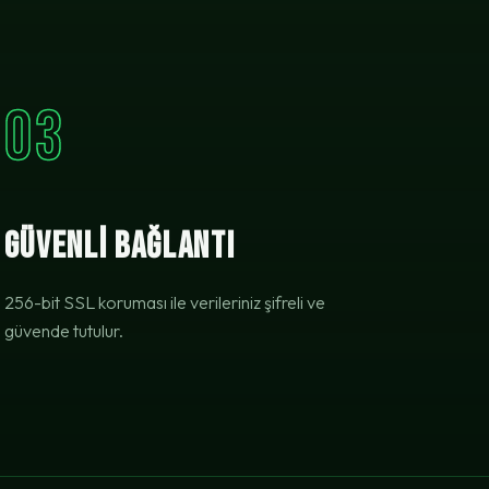
03
Güvenli Bağlantı
256-bit SSL koruması ile verileriniz şifreli ve
güvende tutulur.