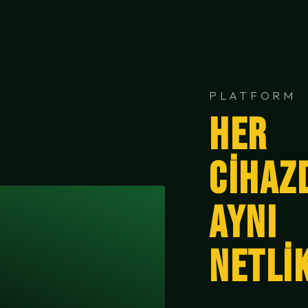
PLATFORM
Her
cihaz
aynı
netli