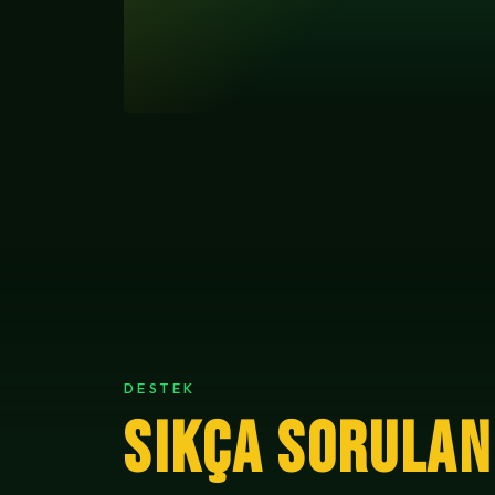
DESTEK
Sıkça Sorulan