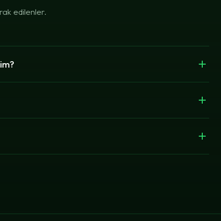
ak edilenler.
rim?
cılığıyla veya mobil cihazınızdan sorunsuz
lı mobil arayüz sunulmaktadır.
destek hattı üzerinden bilgi ve yardım