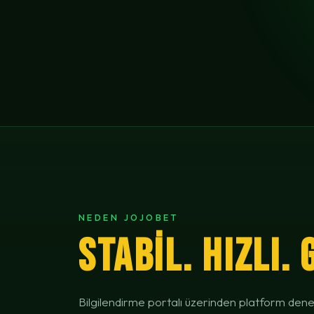
NEDEN JOJOBET
Stabil. Hızlı. 
Bilgilendirme portalı üzerinden platform dene