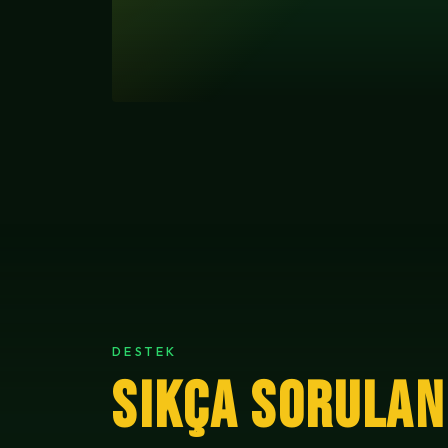
DESTEK
Sıkça Sorulan