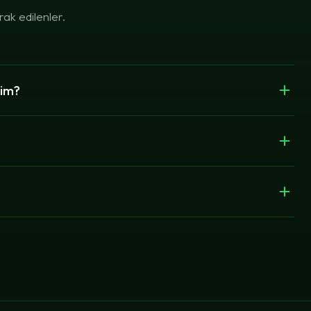
ak edilenler.
rim?
cılığıyla veya mobil cihazınızdan sorunsuz
lı mobil arayüz sunulmaktadır.
destek hattı üzerinden bilgi ve yardım