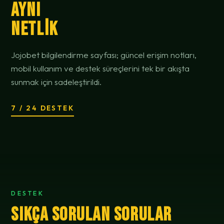
aynı
netlik
Jojobet bilgilendirme sayfası; güncel erişim notları,
mobil kullanım ve destek süreçlerini tek bir akışta
sunmak için sadeleştirildi.
7 / 24 DESTEK
DESTEK
Sıkça Sorulan Sorular