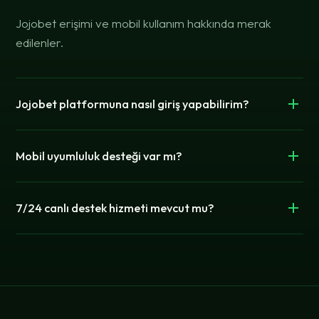
Jojobet erişimi ve mobil kullanım hakkında merak
edilenler.
Jojobet platformuna nasıl giriş yapabilirim?
Güncel ve resmi alan adı üzerinden tarayıcınız aracılığıyla
Mobil uyumluluk desteği var mı?
veya mobil cihazınızdan sorunsuz şekilde erişim
sağlayabilirsiniz.
Evet, tüm iOS ve Android cihazlarla uyumlu, duyarlı mobil
7/24 canlı destek hizmeti mevcut mu?
arayüz sunulmaktadır.
Kullanıcılar haftanın 7 günü 24 saat boyunca canlı destek
hattı üzerinden bilgi ve yardım alabilirler.