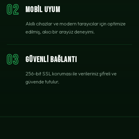
02
Mobil Uyum
Akıllı cihazlar ve modern tarayıcılar için optimize
edilmiş, akıcı bir arayüz deneyimi.
03
Güvenli Bağlantı
256-bit SSL koruması ile verileriniz şifreli ve
güvende tutulur.