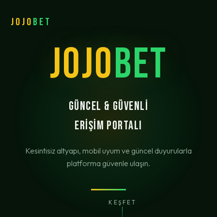
JOJO
BET
JOJO
BET
Güncel & Güvenli
Erişim Portalı
Kesintisiz altyapı, mobil uyum ve güncel duyurularla
platforma güvenle ulaşın.
KEŞFET