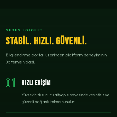
NEDEN JOJOBET
Stabil. Hızlı. Güvenli.
Bilgilendirme portalı üzerinden platform deneyiminin
üç temel vaadi.
01
Hızlı Erişim
Yüksek hızlı sunucu altyapısı sayesinde kesintisiz ve
güvenli bağlantı imkanı sunulur.