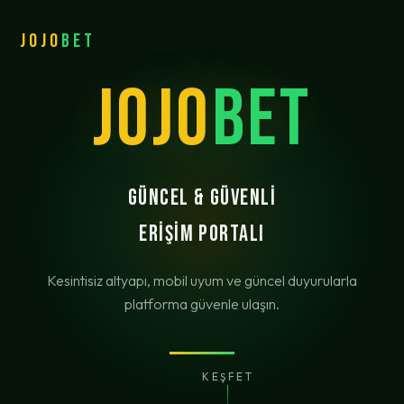
JOJO
BET
JOJO
BET
Güncel & Güvenli
Erişim Portalı
Kesintisiz altyapı, mobil uyum ve güncel duyurularla
platforma güvenle ulaşın.
KEŞFET