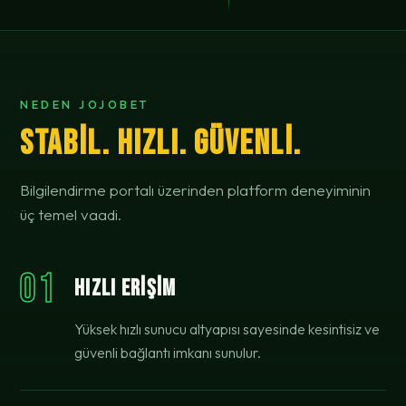
NEDEN JOJOBET
Stabil. Hızlı. Güvenli.
Bilgilendirme portalı üzerinden platform deneyiminin
üç temel vaadi.
01
Hızlı Erişim
Yüksek hızlı sunucu altyapısı sayesinde kesintisiz ve
güvenli bağlantı imkanı sunulur.