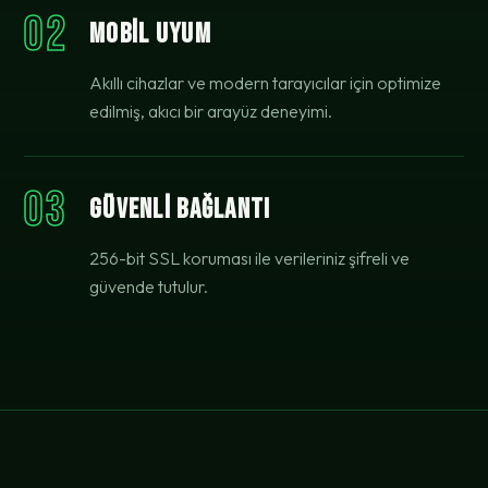
02
Mobil Uyum
Akıllı cihazlar ve modern tarayıcılar için optimize
edilmiş, akıcı bir arayüz deneyimi.
03
Güvenli Bağlantı
256-bit SSL koruması ile verileriniz şifreli ve
güvende tutulur.