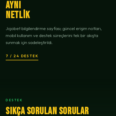
aynı
netlik
Jojobet bilgilendirme sayfası; güncel erişim notları,
mobil kullanım ve destek süreçlerini tek bir akışta
sunmak için sadeleştirildi.
7 / 24 DESTEK
DESTEK
Sıkça Sorulan Sorular