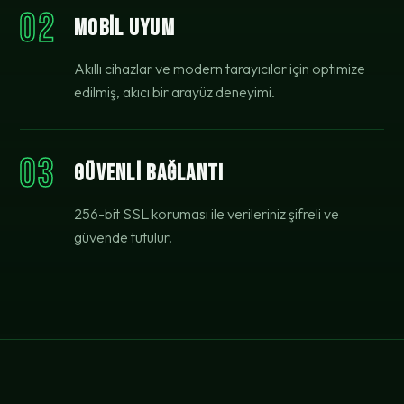
02
Mobil Uyum
Akıllı cihazlar ve modern tarayıcılar için optimize
edilmiş, akıcı bir arayüz deneyimi.
03
Güvenli Bağlantı
256-bit SSL koruması ile verileriniz şifreli ve
güvende tutulur.