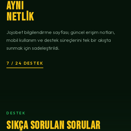
aynı
netlik
Jojobet bilgilendirme sayfası; güncel erişim notları,
mobil kullanım ve destek süreçlerini tek bir akışta
sunmak için sadeleştirildi.
7 / 24 DESTEK
DESTEK
Sıkça Sorulan Sorular