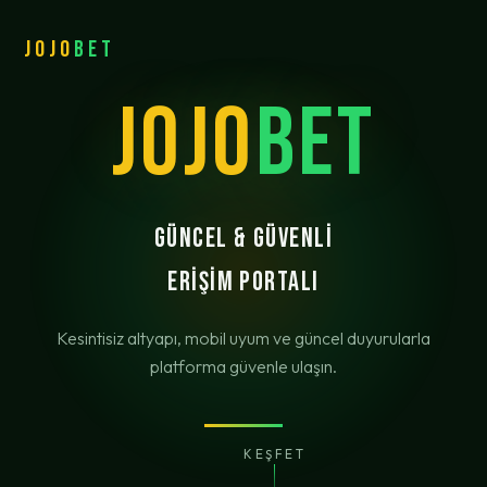
JOJO
BET
JOJO
BET
Güncel & Güvenli
Erişim Portalı
Kesintisiz altyapı, mobil uyum ve güncel duyurularla
platforma güvenle ulaşın.
KEŞFET