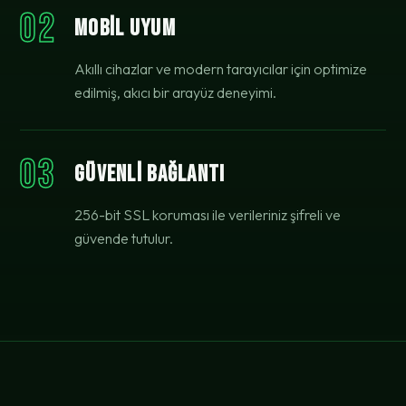
02
Mobil Uyum
Akıllı cihazlar ve modern tarayıcılar için optimize
edilmiş, akıcı bir arayüz deneyimi.
03
Güvenli Bağlantı
256-bit SSL koruması ile verileriniz şifreli ve
güvende tutulur.