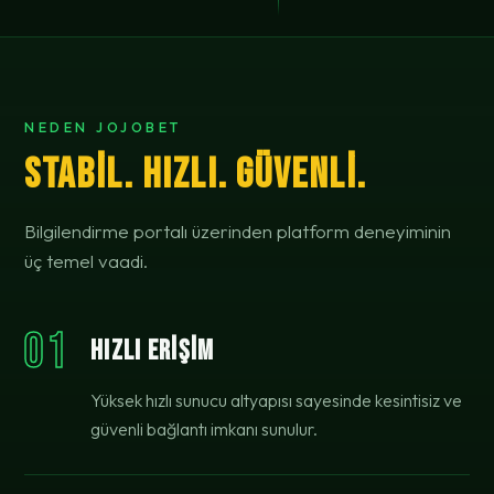
NEDEN JOJOBET
Stabil. Hızlı. Güvenli.
Bilgilendirme portalı üzerinden platform deneyiminin
üç temel vaadi.
01
Hızlı Erişim
Yüksek hızlı sunucu altyapısı sayesinde kesintisiz ve
güvenli bağlantı imkanı sunulur.