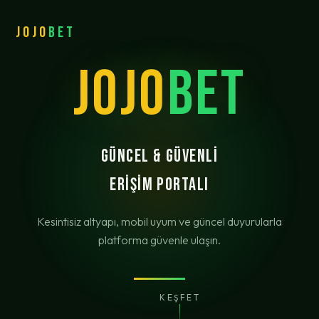
JOJO
BET
JOJO
BET
Güncel & Güvenli
Erişim Portalı
Kesintisiz altyapı, mobil uyum ve güncel duyurularla
platforma güvenle ulaşın.
KEŞFET