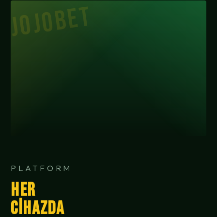
PLATFORM
Her
cihazda