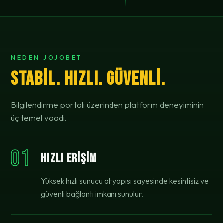
NEDEN JOJOBET
Stabil. Hızlı. Güvenli.
Bilgilendirme portalı üzerinden platform deneyiminin
üç temel vaadi.
01
Hızlı Erişim
Yüksek hızlı sunucu altyapısı sayesinde kesintisiz ve
güvenli bağlantı imkanı sunulur.