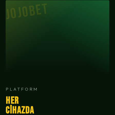
PLATFORM
Her
cihazda