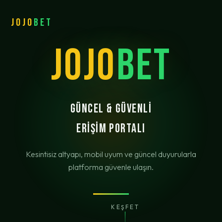
JOJO
BET
JOJO
BET
Güncel & Güvenli
Erişim Portalı
Kesintisiz altyapı, mobil uyum ve güncel duyurularla
platforma güvenle ulaşın.
KEŞFET