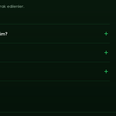
ak edilenler.
rim?
cılığıyla veya mobil cihazınızdan sorunsuz
lı mobil arayüz sunulmaktadır.
destek hattı üzerinden bilgi ve yardım