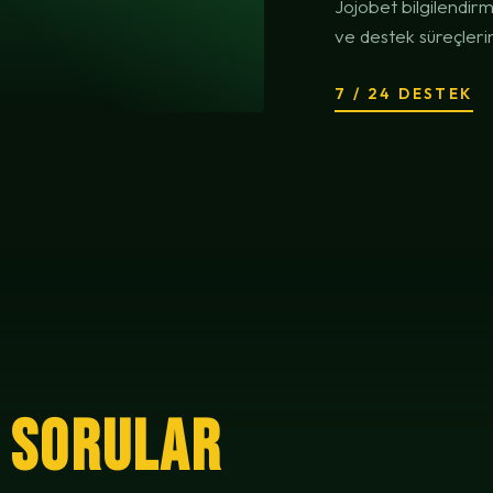
Jojobet bilgilendirm
ve destek süreçlerini
7 / 24 DESTEK
 Sorular