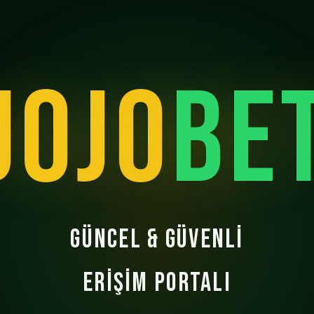
JOJO
BE
Güncel & Güvenli
Erişim Portalı