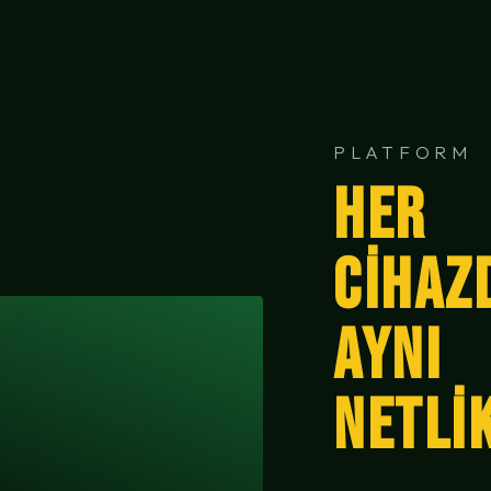
PLATFORM
Her
cihaz
aynı
netli