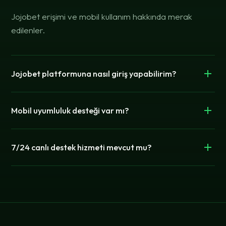
Jojobet erişimi ve mobil kullanım hakkında merak
edilenler.
Jojobet platformuna nasıl giriş yapabilirim?
Güncel ve resmi alan adı üzerinden tarayıcınız aracılığıyla
Mobil uyumluluk desteği var mı?
veya mobil cihazınızdan sorunsuz şekilde erişim
sağlayabilirsiniz.
Evet, tüm iOS ve Android cihazlarla uyumlu, duyarlı mobil
7/24 canlı destek hizmeti mevcut mu?
arayüz sunulmaktadır.
Kullanıcılar haftanın 7 günü 24 saat boyunca canlı destek
hattı üzerinden bilgi ve yardım alabilirler.