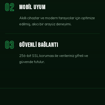
02
Mobil Uyum
Akıllı cihazlar ve modern tarayıcılar için optimize
edilmiş, akıcı bir arayüz deneyimi.
03
Güvenli Bağlantı
256-bit SSL koruması ile verileriniz şifreli ve
güvende tutulur.