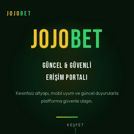
JOJO
BET
JOJO
BET
Güncel & Güvenli
Erişim Portalı
Kesintisiz altyapı, mobil uyum ve güncel duyurularla
platforma güvenle ulaşın.
KEŞFET