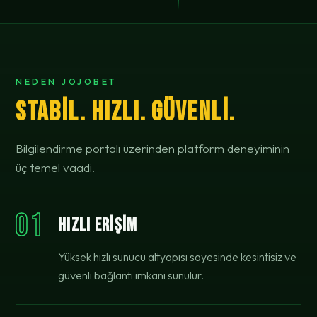
NEDEN JOJOBET
Stabil. Hızlı. Güvenli.
Bilgilendirme portalı üzerinden platform deneyiminin
üç temel vaadi.
01
Hızlı Erişim
Yüksek hızlı sunucu altyapısı sayesinde kesintisiz ve
güvenli bağlantı imkanı sunulur.