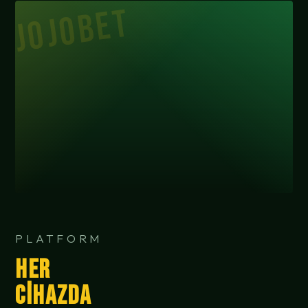
PLATFORM
Her
cihazda