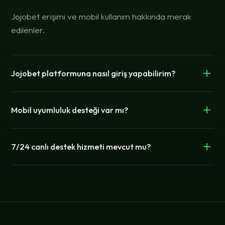
Jojobet erişimi ve mobil kullanım hakkında merak
edilenler.
Jojobet platformuna nasıl giriş yapabilirim?
Güncel ve resmi alan adı üzerinden tarayıcınız aracılığıyla
Mobil uyumluluk desteği var mı?
veya mobil cihazınızdan sorunsuz şekilde erişim
sağlayabilirsiniz.
Evet, tüm iOS ve Android cihazlarla uyumlu, duyarlı mobil
7/24 canlı destek hizmeti mevcut mu?
arayüz sunulmaktadır.
Kullanıcılar haftanın 7 günü 24 saat boyunca canlı destek
hattı üzerinden bilgi ve yardım alabilirler.