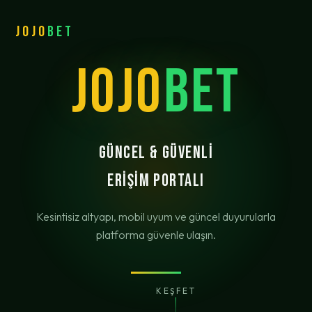
JOJO
BET
JOJO
BET
Güncel & Güvenli
Erişim Portalı
Kesintisiz altyapı, mobil uyum ve güncel duyurularla
platforma güvenle ulaşın.
KEŞFET