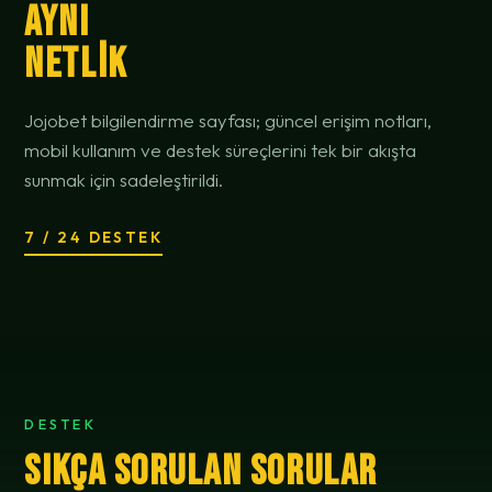
aynı
netlik
Jojobet bilgilendirme sayfası; güncel erişim notları,
mobil kullanım ve destek süreçlerini tek bir akışta
sunmak için sadeleştirildi.
7 / 24 DESTEK
DESTEK
Sıkça Sorulan Sorular